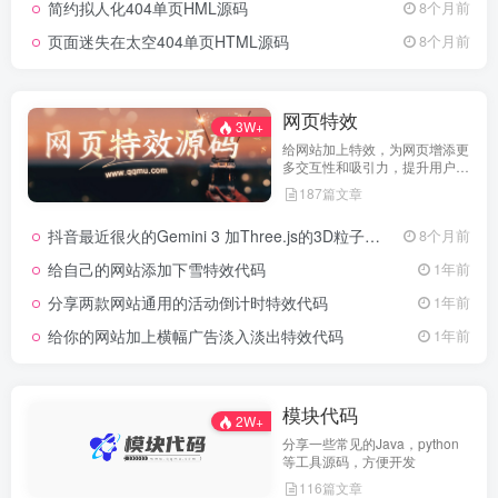
简约拟人化404单页HML源码
8个月前
页面迷失在太空404单页HTML源码
8个月前
网页特效
3W+
给网站加上特效，为网页增添更
多交互性和吸引力，提升用户体
验
187篇文章
抖音最近很火的Gemini 3 加Three.js的3D粒子交互代码 共十三款
8个月前
给自己的网站添加下雪特效代码
1年前
分享两款网站通用的活动倒计时特效代码
1年前
给你的网站加上横幅广告淡入淡出特效代码
1年前
模块代码
2W+
分享一些常见的Java，python
等工具源码，方便开发
116篇文章