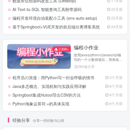
数据库信创源码改造工具 (Desktop)
17天前
AI Text-to-SQL 智能查询工具附带源码
22天前
编程开发环境自动装配小工具 (env-auto-setup)
23天前
基于Springboot+VUE开发的前后端分离博客系统
24天前
编程小作业
2.8W+
使用java/python/c/javascript编
写的一个小案例项目，用来练习
代码编程
384篇文章
程序员の浪漫：用Python写一封会呼吸的情书
3个月前
Java多态概念、实现机制与实践应用详解
6个月前
Springboot集成Hutool导出CSV的方法
6个月前
Python海象运算符:=的具体实现
8个月前
经验分享
分享一些经验与心得