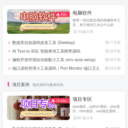
电脑软件
3W+
推荐一些比较实用的电脑软件工
具，来方便自己办公什么的
192篇文章
数据库信创源码改造工具 (Desktop)
17天前
AI Text-to-SQL 智能查询工具附带源码
22天前
编程开发环境自动装配小工具 (env-auto-setup)
23天前
端口进程管理小工具源码｜Port Monitor 端口卫士
24天前
项目案例
项目源码与案例代码
项目专区
14.6W+
java项目，python项目，php项
目，html项目，vue项目源码免
费查看
661篇文章