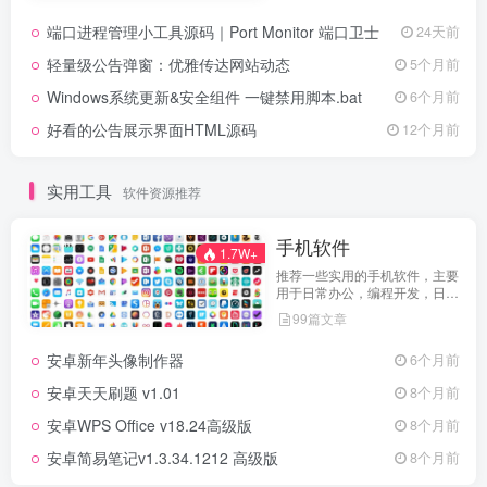
端口进程管理小工具源码｜Port Monitor 端口卫士
24天前
轻量级公告弹窗：优雅传达网站动态
5个月前
Windows系统更新&安全组件 一键禁用脚本.bat
6个月前
好看的公告展示界面HTML源码
12个月前
实用工具
软件资源推荐
手机软件
1.7W+
推荐一些实用的手机软件，主要
用于日常办公，编程开发，日常
维护，娱乐等等
99篇文章
安卓新年头像制作器
6个月前
安卓天天刷题 v1.01
8个月前
安卓WPS Office v18.24高级版
8个月前
安卓简易笔记v1.3.34.1212 高级版
8个月前