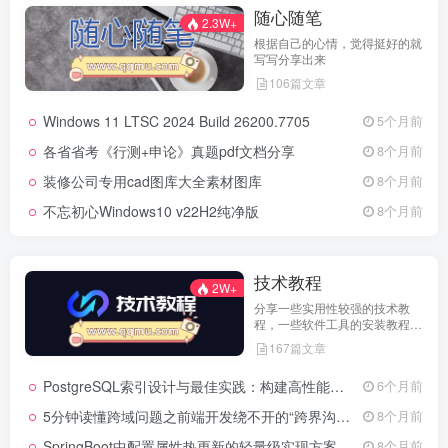
随心随笔
2.3W+
根据自己的心情，觉得挺好的就
写写分享出来
106篇文章
Windows 11 LTSC 2024 Build 26200.7705
5个月前
各省省考《行测+申论》真题pdf文档分享
8个月前
装修公司专用cad图库大全素材图库
8个月前
不忘初心Windows10 v22H2纯净版
8个月前
技术教程
2W+
分享一些实用性较强的技术教
程，一些软件工具的安装教程，
以及一些工具的实用方法，环境
167篇文章
配置等等
PostgreSQL索引设计与最佳实践：构建高性能数据库的基石
6个月前
5分钟读懂跨域问题之前端开发绕不开的“跨界沟通”难题
8个月前
SpringBoot中配置属性热更新的轻量级实现方案
8个月前