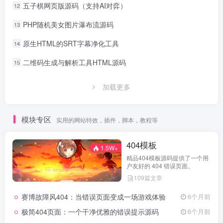
五子棋网页版源码（支持AI对弈）
12
PHP随机美女图片瀑布流源码
13
原生HTML的SRT字幕净化工具
14
二维码生成与解析工具HTML源码
15
加载更多
模块专区
实用的网站特效，插件，脚本，教程等
404模板
1.5W+
精品404模板源码提供了一个用
户友好的 404 错误页面。
109篇文章
赛博故障风404：当错误页面变成一场游戏体验
6个月前
极简404页面：一个干净优雅的错误提示源码
6个月前