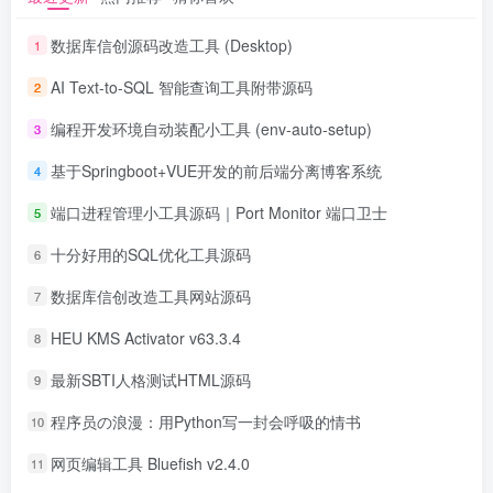
数据库信创源码改造工具 (Desktop)
1
AI Text-to-SQL 智能查询工具附带源码
2
编程开发环境自动装配小工具 (env-auto-setup)
3
基于Springboot+VUE开发的前后端分离博客系统
4
端口进程管理小工具源码｜Port Monitor 端口卫士
5
十分好用的SQL优化工具源码
6
数据库信创改造工具网站源码
7
HEU KMS Activator v63.3.4
8
最新SBTI人格测试HTML源码
9
程序员の浪漫：用Python写一封会呼吸的情书
10
网页编辑工具 Bluefish v2.4.0
11