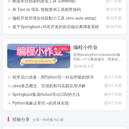
数据库信创源码改造工具 (Desktop)
17天前
AI Text-to-SQL 智能查询工具附带源码
22天前
编程开发环境自动装配小工具 (env-auto-setup)
23天前
基于Springboot+VUE开发的前后端分离博客系统
24天前
编程小作业
2.8W+
使用java/python/c/javascript编
写的一个小案例项目，用来练习
代码编程
384篇文章
程序员の浪漫：用Python写一封会呼吸的情书
3个月前
Java多态概念、实现机制与实践应用详解
6个月前
Springboot集成Hutool导出CSV的方法
6个月前
Python海象运算符:=的具体实现
8个月前
经验分享
分享一些经验与心得