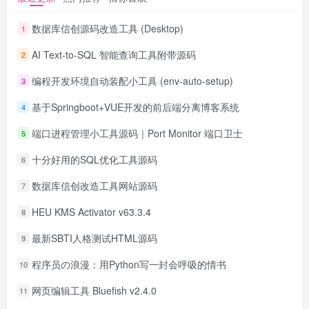
数据库信创源码改造工具 (Desktop)
1
AI Text-to-SQL 智能查询工具附带源码
2
编程开发环境自动装配小工具 (env-auto-setup)
3
基于Springboot+VUE开发的前后端分离博客系统
4
端口进程管理小工具源码｜Port Monitor 端口卫士
5
十分好用的SQL优化工具源码
6
数据库信创改造工具网站源码
7
HEU KMS Activator v63.3.4
8
最新SBTI人格测试HTML源码
9
程序员の浪漫：用Python写一封会呼吸的情书
10
网页编辑工具 Bluefish v2.4.0
11