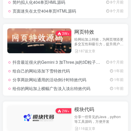
简约拟人化404单页HML源码
8个月前
页面迷失在太空404单页HTML源码
8个月前
网页特效
3W+
给网站加上特效，为网页增添更
多交互性和吸引力，提升用户体
验
187篇文章
抖音最近很火的Gemini 3 加Three.js的3D粒子交互代码 共十三款
8个月前
给自己的网站添加下雪特效代码
1年前
分享两款网站通用的活动倒计时特效代码
1年前
给你的网站加上横幅广告淡入淡出特效代码
1年前
模块代码
2W+
分享一些常见的Java，python
等工具源码，方便开发
116篇文章