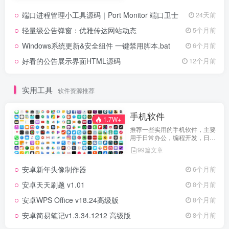
端口进程管理小工具源码｜Port Monitor 端口卫士
24天前
轻量级公告弹窗：优雅传达网站动态
5个月前
Windows系统更新&安全组件 一键禁用脚本.bat
6个月前
好看的公告展示界面HTML源码
12个月前
实用工具
软件资源推荐
手机软件
1.7W+
推荐一些实用的手机软件，主要
用于日常办公，编程开发，日常
维护，娱乐等等
99篇文章
安卓新年头像制作器
6个月前
安卓天天刷题 v1.01
8个月前
安卓WPS Office v18.24高级版
8个月前
安卓简易笔记v1.3.34.1212 高级版
8个月前