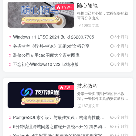
随心随笔
1.9W+
根据自己的心情，觉得挺好的就
写写分享出来
106篇文章
Windows 11 LTSC 2024 Build 26200.7705
5个月前
各省省考《行测+申论》真题pdf文档分享
8个月前
装修公司专用cad图库大全素材图库
8个月前
不忘初心Windows10 v22H2纯净版
8个月前
技术教程
2W+
分享一些实用性较强的技术教
程，一些软件工具的安装教程，
以及一些工具的实用方法，环境
167篇文章
配置等等
PostgreSQL索引设计与最佳实践：构建高性能数据库的基石
6个月前
5分钟读懂跨域问题之前端开发绕不开的“跨界沟通”难题
8个月前
SpringBoot中配置属性热更新的轻量级实现方案
8个月前