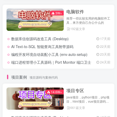
电脑软件
3W+
推荐一些比较实用的电脑软件工
具，来方便自己办公什么的
192篇文章
数据库信创源码改造工具 (Desktop)
17天前
AI Text-to-SQL 智能查询工具附带源码
22天前
编程开发环境自动装配小工具 (env-auto-setup)
23天前
端口进程管理小工具源码｜Port Monitor 端口卫士
24天前
项目案例
项目源码与案例代码
项目专区
14.6W+
java项目，python项目，php项
目，html项目，vue项目源码免
费查看
661篇文章