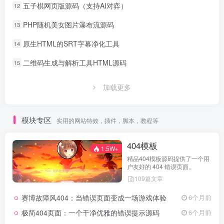
五子棋网页版源码（支持AI对弈）
12
PHP随机美女图片瀑布流源码
13
原生HTML的SRT字幕净化工具
14
二维码生成与解析工具HTML源码
15
加载更多
模块专区
实用的网站特效，插件，脚本，教程等
404模板
1.5W+
精品404模板源码提供了一个用
户友好的 404 错误页面。
109篇文章
赛博故障风404：当错误页面变成一场游戏体验
6个月前
极简404页面：一个干净优雅的错误提示源码
6个月前