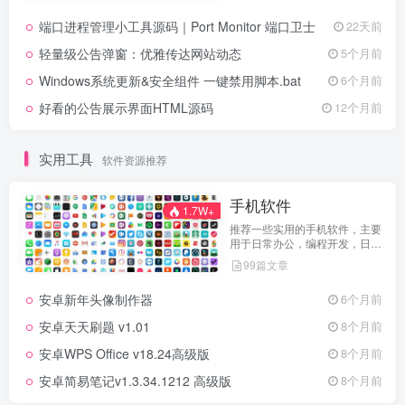
端口进程管理小工具源码｜Port Monitor 端口卫士
22天前
轻量级公告弹窗：优雅传达网站动态
5个月前
Windows系统更新&安全组件 一键禁用脚本.bat
6个月前
好看的公告展示界面HTML源码
12个月前
实用工具
软件资源推荐
手机软件
1.7W+
推荐一些实用的手机软件，主要
用于日常办公，编程开发，日常
维护，娱乐等等
99篇文章
安卓新年头像制作器
6个月前
安卓天天刷题 v1.01
8个月前
安卓WPS Office v18.24高级版
8个月前
安卓简易笔记v1.3.34.1212 高级版
8个月前