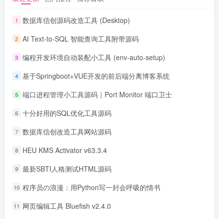
数据库信创源码改造工具 (Desktop)
1
AI Text-to-SQL 智能查询工具附带源码
2
编程开发环境自动装配小工具 (env-auto-setup)
3
基于Springboot+VUE开发的前后端分离博客系统
4
端口进程管理小工具源码｜Port Monitor 端口卫士
5
十分好用的SQL优化工具源码
6
数据库信创改造工具网站源码
7
HEU KMS Activator v63.3.4
8
最新SBTI人格测试HTML源码
9
程序员の浪漫：用Python写一封会呼吸的情书
10
网页编辑工具 Bluefish v2.4.0
11