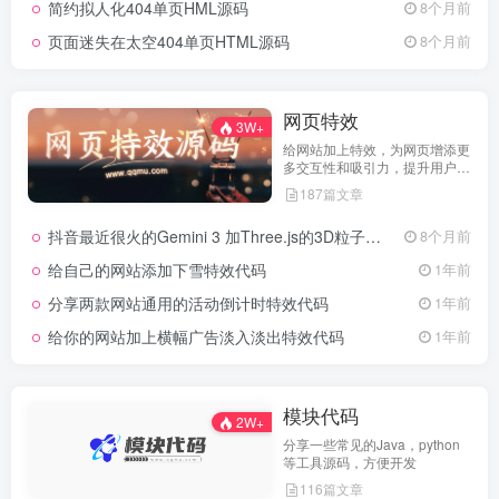
简约拟人化404单页HML源码
8个月前
页面迷失在太空404单页HTML源码
8个月前
网页特效
3W+
给网站加上特效，为网页增添更
多交互性和吸引力，提升用户体
验
187篇文章
抖音最近很火的Gemini 3 加Three.js的3D粒子交互代码 共十三款
8个月前
给自己的网站添加下雪特效代码
1年前
分享两款网站通用的活动倒计时特效代码
1年前
给你的网站加上横幅广告淡入淡出特效代码
1年前
模块代码
2W+
分享一些常见的Java，python
等工具源码，方便开发
116篇文章