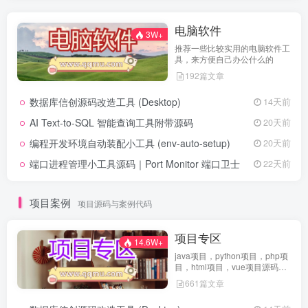
电脑软件
3W+
推荐一些比较实用的电脑软件工
具，来方便自己办公什么的
192篇文章
数据库信创源码改造工具 (Desktop)
14天前
AI Text-to-SQL 智能查询工具附带源码
20天前
编程开发环境自动装配小工具 (env-auto-setup)
20天前
端口进程管理小工具源码｜Port Monitor 端口卫士
22天前
项目案例
项目源码与案例代码
项目专区
14.6W+
java项目，python项目，php项
目，html项目，vue项目源码免
费查看
661篇文章