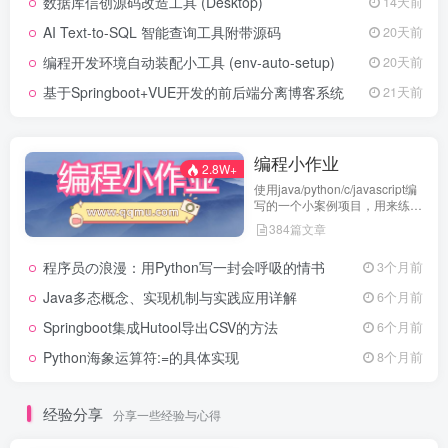
数据库信创源码改造工具 (Desktop)
14天前
AI Text-to-SQL 智能查询工具附带源码
20天前
编程开发环境自动装配小工具 (env-auto-setup)
20天前
基于Springboot+VUE开发的前后端分离博客系统
21天前
编程小作业
2.8W+
使用java/python/c/javascript编
写的一个小案例项目，用来练习
代码编程
384篇文章
程序员の浪漫：用Python写一封会呼吸的情书
3个月前
Java多态概念、实现机制与实践应用详解
6个月前
Springboot集成Hutool导出CSV的方法
6个月前
Python海象运算符:=的具体实现
8个月前
经验分享
分享一些经验与心得