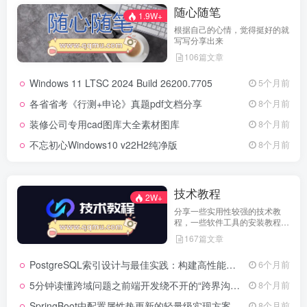
随心随笔
1.9W+
根据自己的心情，觉得挺好的就
写写分享出来
106篇文章
Windows 11 LTSC 2024 Build 26200.7705
5个月前
各省省考《行测+申论》真题pdf文档分享
8个月前
装修公司专用cad图库大全素材图库
8个月前
不忘初心Windows10 v22H2纯净版
8个月前
技术教程
2W+
分享一些实用性较强的技术教
程，一些软件工具的安装教程，
以及一些工具的实用方法，环境
167篇文章
配置等等
PostgreSQL索引设计与最佳实践：构建高性能数据库的基石
6个月前
5分钟读懂跨域问题之前端开发绕不开的“跨界沟通”难题
8个月前
SpringBoot中配置属性热更新的轻量级实现方案
8个月前