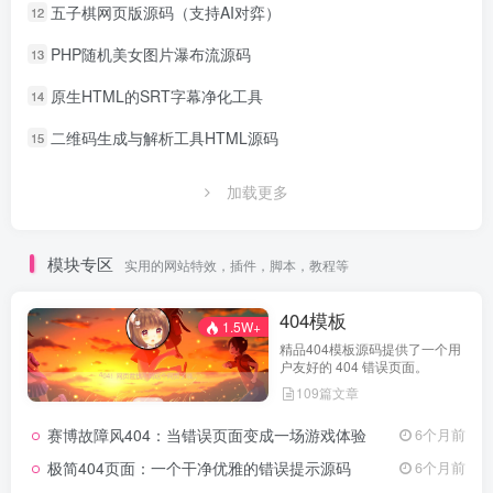
五子棋网页版源码（支持AI对弈）
12
PHP随机美女图片瀑布流源码
13
原生HTML的SRT字幕净化工具
14
二维码生成与解析工具HTML源码
15
加载更多
模块专区
实用的网站特效，插件，脚本，教程等
404模板
1.5W+
精品404模板源码提供了一个用
户友好的 404 错误页面。
109篇文章
赛博故障风404：当错误页面变成一场游戏体验
6个月前
极简404页面：一个干净优雅的错误提示源码
6个月前