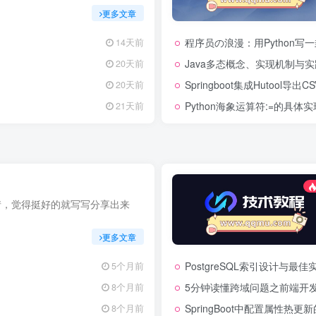
更多文章
程序员の浪漫：用Python写
14天前
Java多态概念、实现机制与
20天前
Springboot集成Hutool导出
20天前
Python海象运算符:=的具体实
21天前
情，觉得挺好的就写写分享出来
更多文章
PostgreSQL索引设计与
5个月前
5分钟读懂跨域问题之前端开发
8个月前
SpringBoot中配置属性热
8个月前