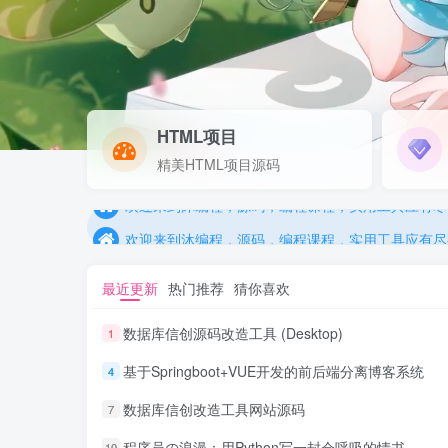
HTML项目
欢迎来到沐编程，源码，编程课程，实用工具应有尽
精美HTML项目源码
欢迎来到沐编程，源码，编程课程，实用工具应有尽
欢迎来到沐编程，源码，编程课程，实用工具应有尽
最近更新
热门推荐
猜你喜欢
数据库信创源码改造工具 (Desktop)
1
基于Springboot+VUE开发的前后端分离博客系统
4
数据库信创改造工具网站源码
7
程序员の浪漫：用Python写一封会呼吸的情书
10