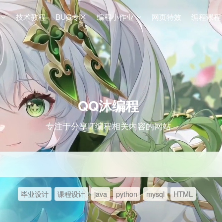
技术教程
BUG专区
编程小作业
网页特效
编程课程
QQ沐编程
专注于分享IT编程相关内容的网站
毕业设计
课程设计
java
python
mysql
HTML