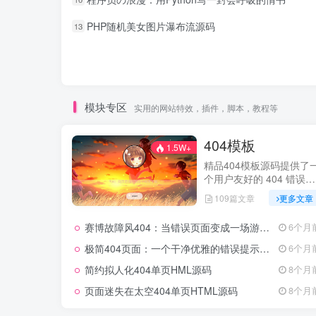
PHP随机美女图片瀑布流源码
13
模块专区
实用的网站特效，插件，脚本，教程等
404模板
1.5W+
精品404模板源码提供了
个用户友好的 404 错误页
面。
109篇文章
更多文章
赛博故障风404：当错误页面变成一场游戏体验
6个月
极简404页面：一个干净优雅的错误提示源码
6个月
简约拟人化404单页HML源码
8个月
页面迷失在太空404单页HTML源码
8个月