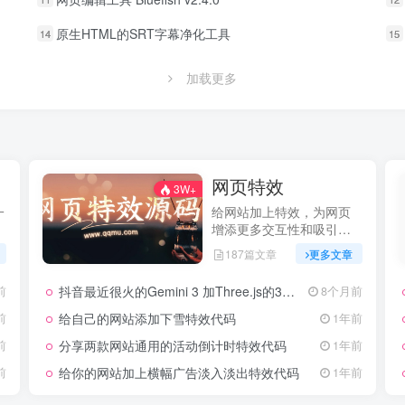
原生HTML的SRT字幕净化工具
14
15
加载更多
网页特效
3W+
一
给网站加上特效，为网页
增添更多交互性和吸引
力，提升用户体验
187篇文章
更多文章
抖音最近很火的Gemini 3 加Three.js的3D粒子交互代码 共十三款
前
8个月前
给自己的网站添加下雪特效代码
前
1年前
分享两款网站通用的活动倒计时特效代码
前
1年前
给你的网站加上横幅广告淡入淡出特效代码
前
1年前