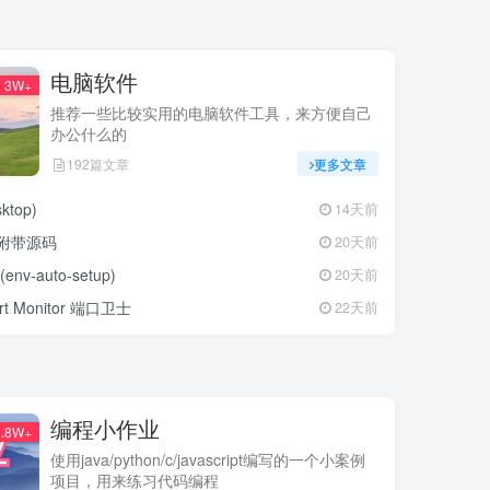
电脑软件
3W+
推荐一些比较实用的电脑软件工具，来方便自己
办公什么的
192篇文章
更多文章
top)
14天前
工具附带源码
20天前
auto-setup)
20天前
Monitor 端口卫士
22天前
编程小作业
.8W+
使用java/python/c/javascript编写的一个小案例
项目，用来练习代码编程