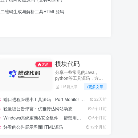
二维码生成与解析工具HTML源码
模块代码
2W+
分享一些常见的Java，
python等工具源码，方便
开发
116篇文章
更多文章
端口进程管理小工具源码｜Port Monitor 端口卫士
22天前
轻量级公告弹窗：优雅传达网站动态
5个月前
Windows系统更新&安全组件 一键禁用脚本.bat
6个月前
好看的公告展示界面HTML源码
12个月前