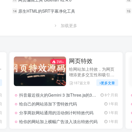
原生HTML的SRT字幕净化工具
14
15
加载更多
网页特效
3W+
一
给网站加上特效，为网页
增添更多交互性和吸引
力，提升用户体验
187篇文章
更多文章
抖音最近很火的Gemini 3 加Three.js的3D粒子交互代码 共十三款
前
8个月前
给自己的网站添加下雪特效代码
前
1年前
分享两款网站通用的活动倒计时特效代码
前
1年前
给你的网站加上横幅广告淡入淡出特效代码
前
1年前