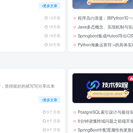
更多文章
程序员の浪漫：用Python写
13天前
Java多态概念、实现机制与
19天前
Springboot集成Hutool导出
19天前
Python海象运算符:=的具体实
20天前
情，觉得挺好的就写写分享出来
更多文章
PostgreSQL索引设计与
5个月前
5分钟读懂跨域问题之前端开发
8个月前
SpringBoot中配置属性热
8个月前