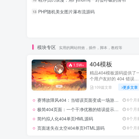
PHP随机美女图片瀑布流源码
13
模块专区
实用的网站特效，插件，脚本，教程等
404模板
1.5W+
精品404模板源码提供了
个用户友好的 404 错误页
面。
109篇文章
更多文章
赛博故障风404：当错误页面变成一场游戏体验
6个月
极简404页面：一个干净优雅的错误提示源码
6个月
简约拟人化404单页HML源码
8个月
页面迷失在太空404单页HTML源码
8个月