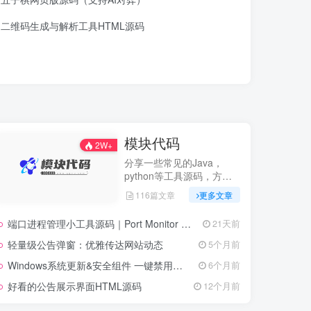
二维码生成与解析工具HTML源码
模块代码
2W+
分享一些常见的Java，
python等工具源码，方便
开发
116篇文章
更多文章
端口进程管理小工具源码｜Port Monitor 端口卫士
21天前
轻量级公告弹窗：优雅传达网站动态
5个月前
Windows系统更新&安全组件 一键禁用脚本.bat
6个月前
好看的公告展示界面HTML源码
12个月前