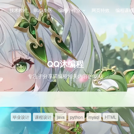
技术教程
BUG专区
编程小作业
网页特效
编程课程
QQ沐编程
专注于分享IT编程相关内容的网站
毕业设计
课程设计
java
python
mysql
HTML