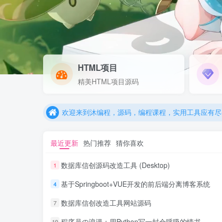
HTML项目
欢迎来到沐编程，源码，编程课程，实用工具应有尽
精美HTML项目源码
欢迎来到沐编程，源码，编程课程，实用工具应有尽
欢迎来到沐编程，源码，编程课程，实用工具应有尽
最近更新
热门推荐
猜你喜欢
数据库信创源码改造工具 (Desktop)
1
基于Springboot+VUE开发的前后端分离博客系统
4
数据库信创改造工具网站源码
7
程序员の浪漫：用Python写一封会呼吸的情书
10