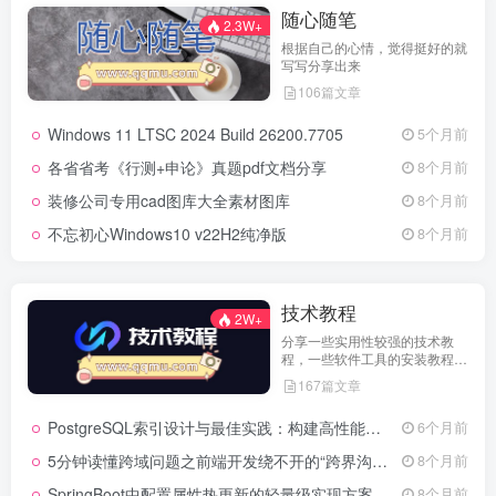
随心随笔
2.3W+
根据自己的心情，觉得挺好的就
写写分享出来
106篇文章
Windows 11 LTSC 2024 Build 26200.7705
5个月前
各省省考《行测+申论》真题pdf文档分享
8个月前
装修公司专用cad图库大全素材图库
8个月前
不忘初心Windows10 v22H2纯净版
8个月前
技术教程
2W+
分享一些实用性较强的技术教
程，一些软件工具的安装教程，
以及一些工具的实用方法，环境
167篇文章
配置等等
PostgreSQL索引设计与最佳实践：构建高性能数据库的基石
6个月前
5分钟读懂跨域问题之前端开发绕不开的“跨界沟通”难题
8个月前
SpringBoot中配置属性热更新的轻量级实现方案
8个月前