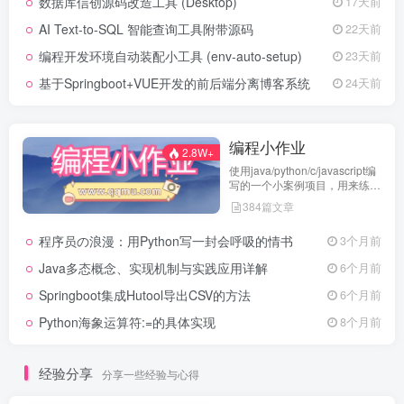
数据库信创源码改造工具 (Desktop)
17天前
AI Text-to-SQL 智能查询工具附带源码
22天前
编程开发环境自动装配小工具 (env-auto-setup)
23天前
基于Springboot+VUE开发的前后端分离博客系统
24天前
编程小作业
2.8W+
使用java/python/c/javascript编
写的一个小案例项目，用来练习
代码编程
384篇文章
程序员の浪漫：用Python写一封会呼吸的情书
3个月前
Java多态概念、实现机制与实践应用详解
6个月前
Springboot集成Hutool导出CSV的方法
6个月前
Python海象运算符:=的具体实现
8个月前
经验分享
分享一些经验与心得