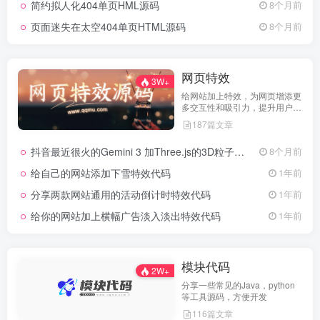
简约拟人化404单页HML源码
8个月前
页面迷失在太空404单页HTML源码
8个月前
网页特效
3W+
给网站加上特效，为网页增添更
多交互性和吸引力，提升用户体
验
187篇文章
抖音最近很火的Gemini 3 加Three.js的3D粒子交互代码 共十三款
8个月前
给自己的网站添加下雪特效代码
1年前
分享两款网站通用的活动倒计时特效代码
1年前
给你的网站加上横幅广告淡入淡出特效代码
1年前
模块代码
2W+
分享一些常见的Java，python
等工具源码，方便开发
116篇文章