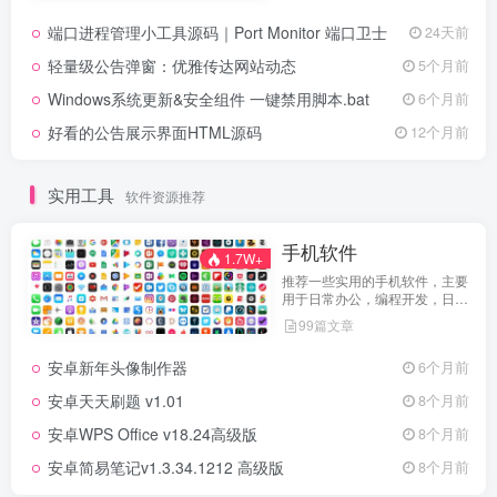
端口进程管理小工具源码｜Port Monitor 端口卫士
24天前
轻量级公告弹窗：优雅传达网站动态
5个月前
Windows系统更新&安全组件 一键禁用脚本.bat
6个月前
好看的公告展示界面HTML源码
12个月前
实用工具
软件资源推荐
手机软件
1.7W+
推荐一些实用的手机软件，主要
用于日常办公，编程开发，日常
维护，娱乐等等
99篇文章
安卓新年头像制作器
6个月前
安卓天天刷题 v1.01
8个月前
安卓WPS Office v18.24高级版
8个月前
安卓简易笔记v1.3.34.1212 高级版
8个月前