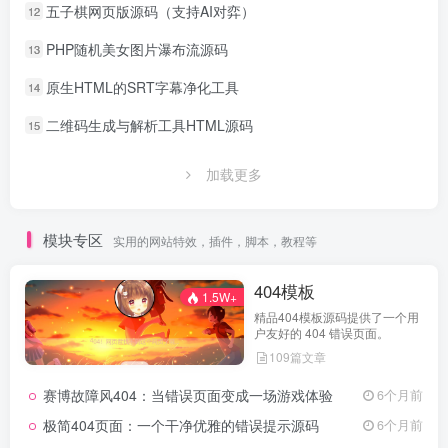
五子棋网页版源码（支持AI对弈）
12
PHP随机美女图片瀑布流源码
13
原生HTML的SRT字幕净化工具
14
二维码生成与解析工具HTML源码
15
加载更多
模块专区
实用的网站特效，插件，脚本，教程等
404模板
1.5W+
精品404模板源码提供了一个用
户友好的 404 错误页面。
109篇文章
赛博故障风404：当错误页面变成一场游戏体验
6个月前
极简404页面：一个干净优雅的错误提示源码
6个月前