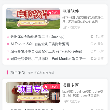
电脑软件
3W+
推荐一些比较实用的电脑软件工
具，来方便自己办公什么的
192篇文章
数据库信创源码改造工具 (Desktop)
17天前
AI Text-to-SQL 智能查询工具附带源码
22天前
编程开发环境自动装配小工具 (env-auto-setup)
23天前
端口进程管理小工具源码｜Port Monitor 端口卫士
24天前
项目案例
项目源码与案例代码
项目专区
14.6W+
java项目，python项目，php项
目，html项目，vue项目源码免
费查看
661篇文章