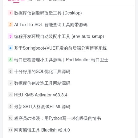
数据库信创源码改造工具 (Desktop)
1
AI Text-to-SQL 智能查询工具附带源码
2
编程开发环境自动装配小工具 (env-auto-setup)
3
基于Springboot+VUE开发的前后端分离博客系统
4
端口进程管理小工具源码｜Port Monitor 端口卫士
5
十分好用的SQL优化工具源码
6
数据库信创改造工具网站源码
7
HEU KMS Activator v63.3.4
8
最新SBTI人格测试HTML源码
9
程序员の浪漫：用Python写一封会呼吸的情书
10
网页编辑工具 Bluefish v2.4.0
11