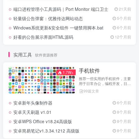
端口进程管理小工具源码｜Port Monitor 端口卫士
21天前
轻量级公告弹窗：优雅传达网站动态
5个月前
Windows系统更新&安全组件 一键禁用脚本.bat
6个月前
好看的公告展示界面HTML源码
12个月前
实用工具
软件资源推荐
手机软件
1.7W+
推荐一些实用的手机软件，主要
用于日常办公，编程开发，日常
维护，娱乐等等
99篇文章
安卓新年头像制作器
6个月前
安卓天天刷题 v1.01
8个月前
安卓WPS Office v18.24高级版
8个月前
安卓简易笔记v1.3.34.1212 高级版
8个月前