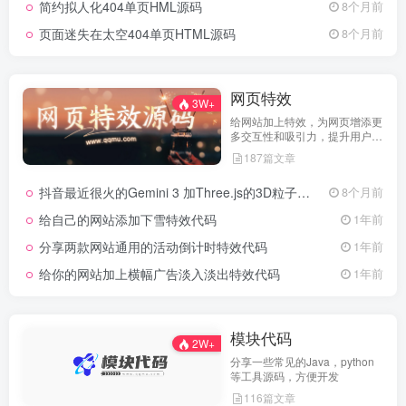
简约拟人化404单页HML源码
8个月前
页面迷失在太空404单页HTML源码
8个月前
网页特效
3W+
给网站加上特效，为网页增添更
多交互性和吸引力，提升用户体
验
187篇文章
抖音最近很火的Gemini 3 加Three.js的3D粒子交互代码 共十三款
8个月前
给自己的网站添加下雪特效代码
1年前
分享两款网站通用的活动倒计时特效代码
1年前
给你的网站加上横幅广告淡入淡出特效代码
1年前
模块代码
2W+
分享一些常见的Java，python
等工具源码，方便开发
116篇文章