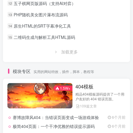
五子棋网页版源码（支持AI对弈）
12
PHP随机美女图片瀑布流源码
13
原生HTML的SRT字幕净化工具
14
二维码生成与解析工具HTML源码
15
加载更多
模块专区
实用的网站特效，插件，脚本，教程等
404模板
1.5W+
精品404模板源码提供了一个用
户友好的 404 错误页面。
109篇文章
赛博故障风404：当错误页面变成一场游戏体验
6个月前
极简404页面：一个干净优雅的错误提示源码
6个月前