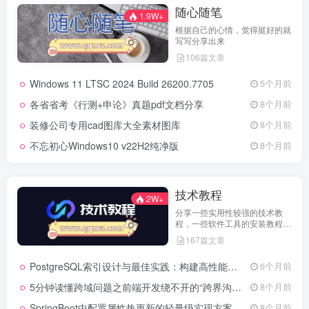
随心随笔
1.9W+
根据自己的心情，觉得挺好的就
写写分享出来
106篇文章
Windows 11 LTSC 2024 Build 26200.7705
5个月前
各省省考《行测+申论》真题pdf文档分享
8个月前
装修公司专用cad图库大全素材图库
8个月前
不忘初心Windows10 v22H2纯净版
8个月前
技术教程
2W+
分享一些实用性较强的技术教
程，一些软件工具的安装教程，
以及一些工具的实用方法，环境
167篇文章
配置等等
PostgreSQL索引设计与最佳实践：构建高性能数据库的基石
6个月前
5分钟读懂跨域问题之前端开发绕不开的“跨界沟通”难题
8个月前
SpringBoot中配置属性热更新的轻量级实现方案
8个月前