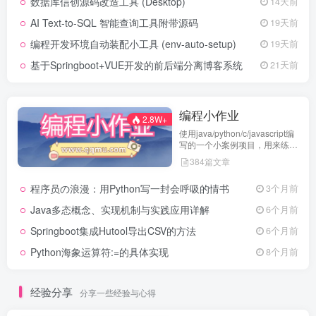
数据库信创源码改造工具 (Desktop)
14天前
AI Text-to-SQL 智能查询工具附带源码
19天前
编程开发环境自动装配小工具 (env-auto-setup)
19天前
基于Springboot+VUE开发的前后端分离博客系统
21天前
编程小作业
2.8W+
使用java/python/c/javascript编
写的一个小案例项目，用来练习
代码编程
384篇文章
程序员の浪漫：用Python写一封会呼吸的情书
3个月前
Java多态概念、实现机制与实践应用详解
6个月前
Springboot集成Hutool导出CSV的方法
6个月前
Python海象运算符:=的具体实现
8个月前
经验分享
分享一些经验与心得