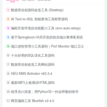
数据库信创源码改造工具 (Desktop)
1
AI Text-to-SQL 智能查询工具附带源码
2
编程开发环境自动装配小工具 (env-auto-setup)
3
基于Springboot+VUE开发的前后端分离博客系统
4
端口进程管理小工具源码｜Port Monitor 端口卫士
5
十分好用的SQL优化工具源码
6
数据库信创改造工具网站源码
7
HEU KMS Activator v63.3.4
8
最新SBTI人格测试HTML源码
9
程序员の浪漫：用Python写一封会呼吸的情书
10
网页编辑工具 Bluefish v2.4.0
11