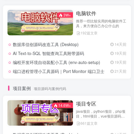
电脑软件
3W+
推荐一些比较实用的电脑软件工
具，来方便自己办公什么的
192篇文章
数据库信创源码改造工具 (Desktop)
14天前
AI Text-to-SQL 智能查询工具附带源码
19天前
编程开发环境自动装配小工具 (env-auto-setup)
19天前
端口进程管理小工具源码｜Port Monitor 端口卫士
21天前
项目案例
项目源码与案例代码
项目专区
14.6W+
java项目，python项目，php项
目，html项目，vue项目源码免
费查看
661篇文章