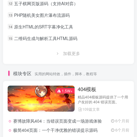
五子棋网页版源码（支持AI对弈）
12
PHP随机美女图片瀑布流源码
13
原生HTML的SRT字幕净化工具
14
二维码生成与解析工具HTML源码
15
加载更多
模块专区
实用的网站特效，插件，脚本，教程等
404模板
1.5W+
精品404模板源码提供了一个用
户友好的 404 错误页面。
109篇文章
赛博故障风404：当错误页面变成一场游戏体验
6个月前
极简404页面：一个干净优雅的错误提示源码
6个月前