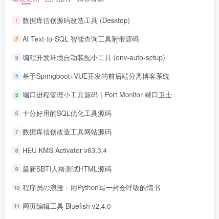
数据库信创源码改造工具 (Desktop)
1
AI Text-to-SQL 智能查询工具附带源码
2
编程开发环境自动装配小工具 (env-auto-setup)
3
基于Springboot+VUE开发的前后端分离博客系统
4
端口进程管理小工具源码｜Port Monitor 端口卫士
5
十分好用的SQL优化工具源码
6
数据库信创改造工具网站源码
7
HEU KMS Activator v63.3.4
8
最新SBTI人格测试HTML源码
9
程序员の浪漫：用Python写一封会呼吸的情书
10
网页编辑工具 Bluefish v2.4.0
11