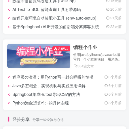
数据库信创源码改造工具 (Desktop)
15天前
AI Text-to-SQL 智能查询工具附带源码
20天前
编程开发环境自动装配小工具 (env-auto-setup)
21天前
基于Springboot+VUE开发的前后端分离博客系统
22天前
编程小作业
2.8W+
使用java/python/c/javascript编
写的一个小案例项目，用来练习
代码编程
384篇文章
程序员の浪漫：用Python写一封会呼吸的情书
3个月前
Java多态概念、实现机制与实践应用详解
6个月前
Springboot集成Hutool导出CSV的方法
6个月前
Python海象运算符:=的具体实现
8个月前
经验分享
分享一些经验与心得