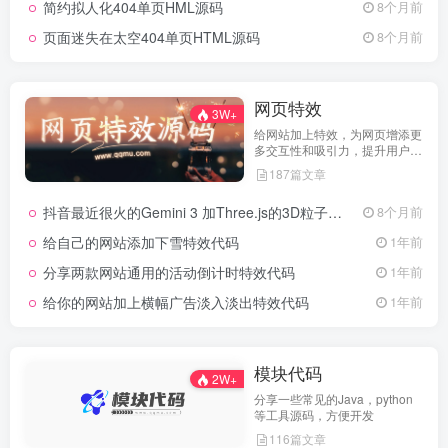
简约拟人化404单页HML源码
8个月前
页面迷失在太空404单页HTML源码
8个月前
网页特效
3W+
给网站加上特效，为网页增添更
多交互性和吸引力，提升用户体
验
187篇文章
抖音最近很火的Gemini 3 加Three.js的3D粒子交互代码 共十三款
8个月前
给自己的网站添加下雪特效代码
1年前
分享两款网站通用的活动倒计时特效代码
1年前
给你的网站加上横幅广告淡入淡出特效代码
1年前
模块代码
2W+
分享一些常见的Java，python
等工具源码，方便开发
116篇文章