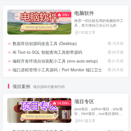
电脑软件
3W+
推荐一些比较实用的电脑软件工
具，来方便自己办公什么的
192篇文章
数据库信创源码改造工具 (Desktop)
15天前
AI Text-to-SQL 智能查询工具附带源码
20天前
编程开发环境自动装配小工具 (env-auto-setup)
21天前
端口进程管理小工具源码｜Port Monitor 端口卫士
22天前
项目案例
项目源码与案例代码
项目专区
14.6W+
java项目，python项目，php项
目，html项目，vue项目源码免
费查看
661篇文章