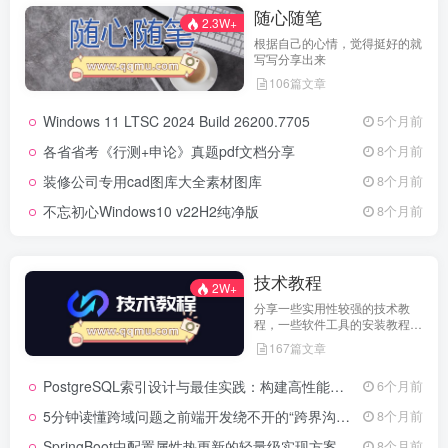
随心随笔
2.3W+
根据自己的心情，觉得挺好的就
写写分享出来
106篇文章
Windows 11 LTSC 2024 Build 26200.7705
5个月前
各省省考《行测+申论》真题pdf文档分享
8个月前
装修公司专用cad图库大全素材图库
8个月前
不忘初心Windows10 v22H2纯净版
8个月前
技术教程
2W+
分享一些实用性较强的技术教
程，一些软件工具的安装教程，
以及一些工具的实用方法，环境
167篇文章
配置等等
PostgreSQL索引设计与最佳实践：构建高性能数据库的基石
6个月前
5分钟读懂跨域问题之前端开发绕不开的“跨界沟通”难题
8个月前
SpringBoot中配置属性热更新的轻量级实现方案
8个月前