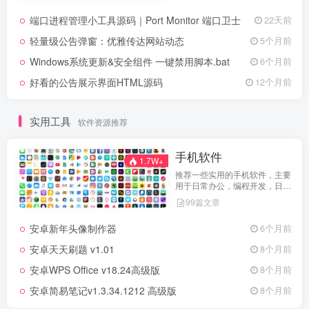
端口进程管理小工具源码｜Port Monitor 端口卫士
22天前
轻量级公告弹窗：优雅传达网站动态
5个月前
Windows系统更新&安全组件 一键禁用脚本.bat
6个月前
好看的公告展示界面HTML源码
12个月前
实用工具
软件资源推荐
手机软件
1.7W+
推荐一些实用的手机软件，主要
用于日常办公，编程开发，日常
维护，娱乐等等
99篇文章
安卓新年头像制作器
6个月前
安卓天天刷题 v1.01
8个月前
安卓WPS Office v18.24高级版
8个月前
安卓简易笔记v1.3.34.1212 高级版
8个月前