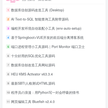
数据库信创源码改造工具 (Desktop)
1
AI Text-to-SQL 智能查询工具附带源码
2
编程开发环境自动装配小工具 (env-auto-setup)
3
基于Springboot+VUE开发的前后端分离博客系统
4
端口进程管理小工具源码｜Port Monitor 端口卫士
5
十分好用的SQL优化工具源码
6
数据库信创改造工具网站源码
7
HEU KMS Activator v63.3.4
8
最新SBTI人格测试HTML源码
9
程序员の浪漫：用Python写一封会呼吸的情书
10
网页编辑工具 Bluefish v2.4.0
11