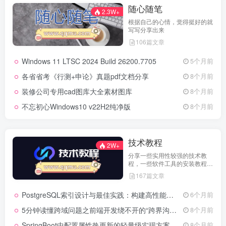
随心随笔
2.3W+
根据自己的心情，觉得挺好的就
写写分享出来
106篇文章
Windows 11 LTSC 2024 Build 26200.7705
5个月前
各省省考《行测+申论》真题pdf文档分享
8个月前
装修公司专用cad图库大全素材图库
8个月前
不忘初心Windows10 v22H2纯净版
8个月前
技术教程
2W+
分享一些实用性较强的技术教
程，一些软件工具的安装教程，
以及一些工具的实用方法，环境
167篇文章
配置等等
PostgreSQL索引设计与最佳实践：构建高性能数据库的基石
6个月前
5分钟读懂跨域问题之前端开发绕不开的“跨界沟通”难题
8个月前
SpringBoot中配置属性热更新的轻量级实现方案
8个月前