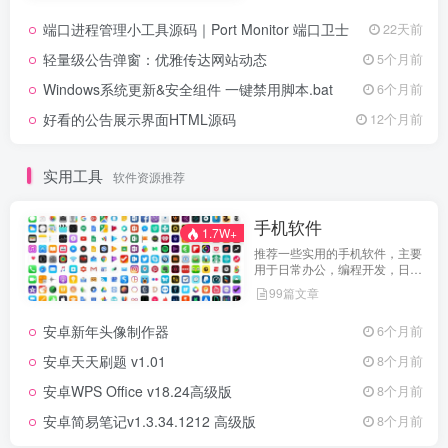
端口进程管理小工具源码｜Port Monitor 端口卫士
22天前
轻量级公告弹窗：优雅传达网站动态
5个月前
Windows系统更新&安全组件 一键禁用脚本.bat
6个月前
好看的公告展示界面HTML源码
12个月前
实用工具
软件资源推荐
手机软件
1.7W+
推荐一些实用的手机软件，主要
用于日常办公，编程开发，日常
维护，娱乐等等
99篇文章
安卓新年头像制作器
6个月前
安卓天天刷题 v1.01
8个月前
安卓WPS Office v18.24高级版
8个月前
安卓简易笔记v1.3.34.1212 高级版
8个月前