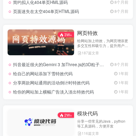
简约拟人化404单页HML源码
8个月前
页面迷失在太空404单页HTML源码
8个月前
网页特效
3W+
给网站加上特效，为网页增添更
多交互性和吸引力，提升用户体
验
187篇文章
抖音最近很火的Gemini 3 加Three.js的3D粒子交互代码 共十三款
8个月前
给自己的网站添加下雪特效代码
1年前
分享两款网站通用的活动倒计时特效代码
1年前
给你的网站加上横幅广告淡入淡出特效代码
1年前
模块代码
2W+
分享一些常见的Java，python
等工具源码，方便开发
116篇文章