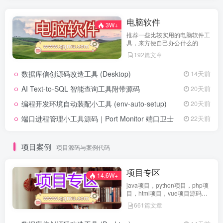
电脑软件
3W+
推荐一些比较实用的电脑软件工
具，来方便自己办公什么的
192篇文章
数据库信创源码改造工具 (Desktop)
14天前
AI Text-to-SQL 智能查询工具附带源码
20天前
编程开发环境自动装配小工具 (env-auto-setup)
20天前
端口进程管理小工具源码｜Port Monitor 端口卫士
22天前
项目案例
项目源码与案例代码
项目专区
14.6W+
java项目，python项目，php项
目，html项目，vue项目源码免
费查看
661篇文章