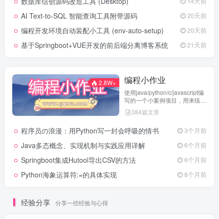
数据库信创源码改造工具 (Desktop)
14天前
AI Text-to-SQL 智能查询工具附带源码
20天前
编程开发环境自动装配小工具 (env-auto-setup)
20天前
基于Springboot+VUE开发的前后端分离博客系统
21天前
编程小作业
2.8W+
使用java/python/c/javascript编
写的一个小案例项目，用来练习
代码编程
384篇文章
程序员の浪漫：用Python写一封会呼吸的情书
3个月前
Java多态概念、实现机制与实践应用详解
6个月前
Springboot集成Hutool导出CSV的方法
6个月前
Python海象运算符:=的具体实现
8个月前
经验分享
分享一些经验与心得