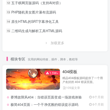
五子棋网页版源码（支持AI对弈）
12
PHP随机美女图片瀑布流源码
13
原生HTML的SRT字幕净化工具
14
二维码生成与解析工具HTML源码
15
加载更多
模块专区
实用的网站特效，插件，脚本，教程等
404模板
1.5W+
精品404模板源码提供了一个用
户友好的 404 错误页面。
109篇文章
赛博故障风404：当错误页面变成一场游戏体验
6个月前
极简404页面：一个干净优雅的错误提示源码
6个月前