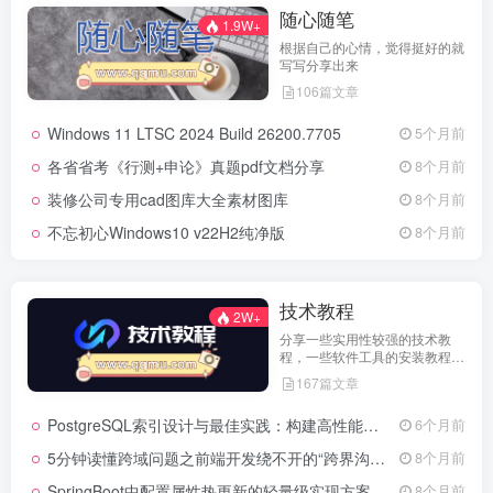
随心随笔
1.9W+
根据自己的心情，觉得挺好的就
写写分享出来
106篇文章
Windows 11 LTSC 2024 Build 26200.7705
5个月前
各省省考《行测+申论》真题pdf文档分享
8个月前
装修公司专用cad图库大全素材图库
8个月前
不忘初心Windows10 v22H2纯净版
8个月前
技术教程
2W+
分享一些实用性较强的技术教
程，一些软件工具的安装教程，
以及一些工具的实用方法，环境
167篇文章
配置等等
PostgreSQL索引设计与最佳实践：构建高性能数据库的基石
6个月前
5分钟读懂跨域问题之前端开发绕不开的“跨界沟通”难题
8个月前
SpringBoot中配置属性热更新的轻量级实现方案
8个月前