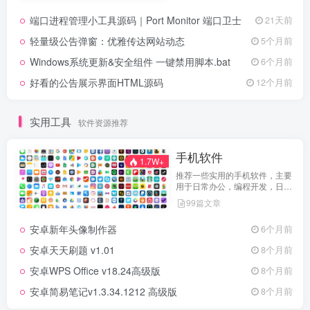
端口进程管理小工具源码｜Port Monitor 端口卫士
21天前
轻量级公告弹窗：优雅传达网站动态
5个月前
Windows系统更新&安全组件 一键禁用脚本.bat
6个月前
好看的公告展示界面HTML源码
12个月前
实用工具
软件资源推荐
手机软件
1.7W+
推荐一些实用的手机软件，主要
用于日常办公，编程开发，日常
维护，娱乐等等
99篇文章
安卓新年头像制作器
6个月前
安卓天天刷题 v1.01
8个月前
安卓WPS Office v18.24高级版
8个月前
安卓简易笔记v1.3.34.1212 高级版
8个月前