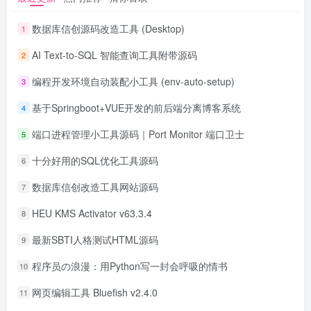
数据库信创源码改造工具 (Desktop)
1
AI Text-to-SQL 智能查询工具附带源码
2
编程开发环境自动装配小工具 (env-auto-setup)
3
基于Springboot+VUE开发的前后端分离博客系统
4
端口进程管理小工具源码｜Port Monitor 端口卫士
5
十分好用的SQL优化工具源码
6
数据库信创改造工具网站源码
7
HEU KMS Activator v63.3.4
8
最新SBTI人格测试HTML源码
9
程序员の浪漫：用Python写一封会呼吸的情书
10
网页编辑工具 Bluefish v2.4.0
11