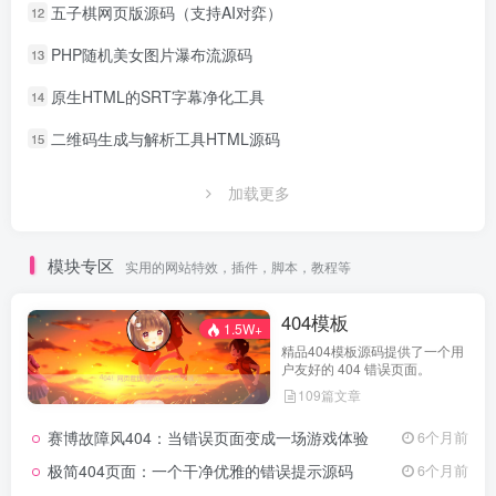
五子棋网页版源码（支持AI对弈）
12
PHP随机美女图片瀑布流源码
13
原生HTML的SRT字幕净化工具
14
二维码生成与解析工具HTML源码
15
加载更多
模块专区
实用的网站特效，插件，脚本，教程等
404模板
1.5W+
精品404模板源码提供了一个用
户友好的 404 错误页面。
109篇文章
赛博故障风404：当错误页面变成一场游戏体验
6个月前
极简404页面：一个干净优雅的错误提示源码
6个月前