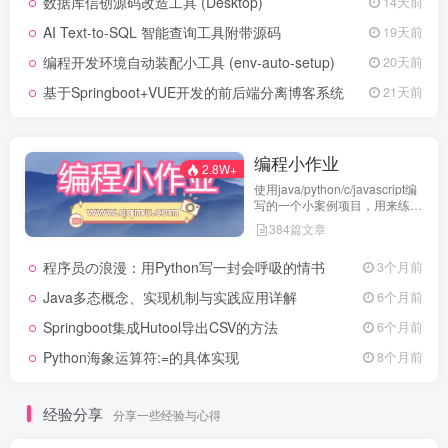
数据库信创源码改造工具 (Desktop)
14天前
AI Text-to-SQL 智能查询工具附带源码
19天前
编程开发环境自动装配小工具 (env-auto-setup)
20天前
基于Springboot+VUE开发的前后端分离博客系统
21天前
编程小作业
2.8W+
使用java/python/c/javascript编
写的一个小案例项目，用来练习
代码编程
384篇文章
程序员の浪漫：用Python写一封会呼吸的情书
3个月前
Java多态概念、实现机制与实践应用详解
6个月前
Springboot集成Hutool导出CSV的方法
6个月前
Python海象运算符:=的具体实现
8个月前
经验分享
分享一些经验与心得