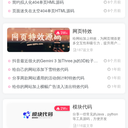
简约拟人化404单页HML源码
8个月前
页面迷失在太空404单页HTML源码
8个月前
网页特效
3W+
给网站加上特效，为网页增添更
多交互性和吸引力，提升用户体
验
187篇文章
抖音最近很火的Gemini 3 加Three.js的3D粒子交互代码 共十三款
8个月前
给自己的网站添加下雪特效代码
1年前
分享两款网站通用的活动倒计时特效代码
1年前
给你的网站加上横幅广告淡入淡出特效代码
1年前
模块代码
2W+
分享一些常见的Java，python
等工具源码，方便开发
116篇文章