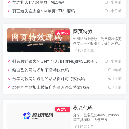
简约拟人化404单页HML源码
8个月前
页面迷失在太空404单页HTML源码
8个月前
网页特效
3W+
给网站加上特效，为网页增添更
多交互性和吸引力，提升用户体
验
187篇文章
抖音最近很火的Gemini 3 加Three.js的3D粒子交互代码 共十三款
8个月前
给自己的网站添加下雪特效代码
1年前
分享两款网站通用的活动倒计时特效代码
1年前
给你的网站加上横幅广告淡入淡出特效代码
1年前
模块代码
2W+
分享一些常见的Java，python
等工具源码，方便开发
116篇文章