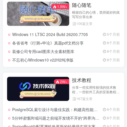
随心随笔
1.9W+
根据自己的心情，觉得挺好的就
写写分享出来
106篇文章
Windows 11 LTSC 2024 Build 26200.7705
5个月前
各省省考《行测+申论》真题pdf文档分享
8个月前
装修公司专用cad图库大全素材图库
8个月前
不忘初心Windows10 v22H2纯净版
8个月前
技术教程
2W+
分享一些实用性较强的技术教
程，一些软件工具的安装教程，
以及一些工具的实用方法，环境
167篇文章
配置等等
PostgreSQL索引设计与最佳实践：构建高性能数据库的基石
6个月前
5分钟读懂跨域问题之前端开发绕不开的“跨界沟通”难题
8个月前
SpringBoot中配置属性热更新的轻量级实现方案
8个月前