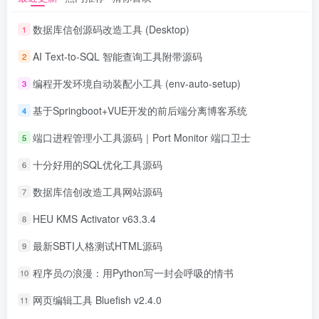
数据库信创源码改造工具 (Desktop)
1
AI Text-to-SQL 智能查询工具附带源码
2
编程开发环境自动装配小工具 (env-auto-setup)
3
基于Springboot+VUE开发的前后端分离博客系统
4
端口进程管理小工具源码｜Port Monitor 端口卫士
5
十分好用的SQL优化工具源码
6
数据库信创改造工具网站源码
7
HEU KMS Activator v63.3.4
8
最新SBTI人格测试HTML源码
9
程序员の浪漫：用Python写一封会呼吸的情书
10
网页编辑工具 Bluefish v2.4.0
11