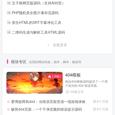
五子棋网页版源码（支持AI对弈）
12
PHP随机美女图片瀑布流源码
13
原生HTML的SRT字幕净化工具
14
二维码生成与解析工具HTML源码
15
加载更多
模块专区
实用的网站特效，插件，脚本，教程等
404模板
1.5W+
精品404模板源码提供了一个用
户友好的 404 错误页面。
109篇文章
赛博故障风404：当错误页面变成一场游戏体验
6个月前
极简404页面：一个干净优雅的错误提示源码
6个月前