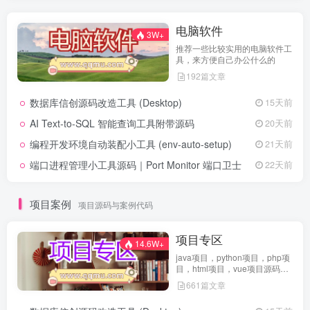
电脑软件
3W+
推荐一些比较实用的电脑软件工
具，来方便自己办公什么的
192篇文章
数据库信创源码改造工具 (Desktop)
15天前
AI Text-to-SQL 智能查询工具附带源码
20天前
编程开发环境自动装配小工具 (env-auto-setup)
21天前
端口进程管理小工具源码｜Port Monitor 端口卫士
22天前
项目案例
项目源码与案例代码
项目专区
14.6W+
java项目，python项目，php项
目，html项目，vue项目源码免
费查看
661篇文章