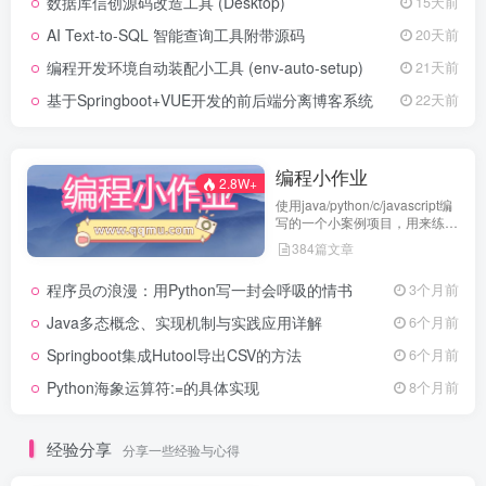
数据库信创源码改造工具 (Desktop)
15天前
AI Text-to-SQL 智能查询工具附带源码
20天前
编程开发环境自动装配小工具 (env-auto-setup)
21天前
基于Springboot+VUE开发的前后端分离博客系统
22天前
编程小作业
2.8W+
使用java/python/c/javascript编
写的一个小案例项目，用来练习
代码编程
384篇文章
程序员の浪漫：用Python写一封会呼吸的情书
3个月前
Java多态概念、实现机制与实践应用详解
6个月前
Springboot集成Hutool导出CSV的方法
6个月前
Python海象运算符:=的具体实现
8个月前
经验分享
分享一些经验与心得