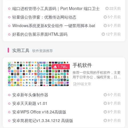
端口进程管理小工具源码｜Port Monitor 端口卫士
22天前
轻量级公告弹窗：优雅传达网站动态
5个月前
Windows系统更新&安全组件 一键禁用脚本.bat
6个月前
好看的公告展示界面HTML源码
12个月前
实用工具
软件资源推荐
手机软件
1.7W+
推荐一些实用的手机软件，主要
用于日常办公，编程开发，日常
维护，娱乐等等
99篇文章
安卓新年头像制作器
6个月前
安卓天天刷题 v1.01
8个月前
安卓WPS Office v18.24高级版
8个月前
安卓简易笔记v1.3.34.1212 高级版
8个月前