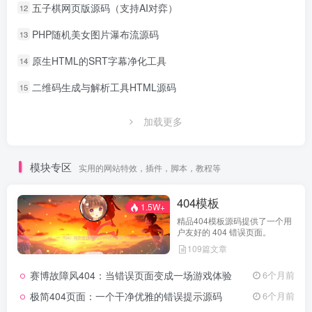
五子棋网页版源码（支持AI对弈）
12
PHP随机美女图片瀑布流源码
13
原生HTML的SRT字幕净化工具
14
二维码生成与解析工具HTML源码
15
加载更多
模块专区
实用的网站特效，插件，脚本，教程等
404模板
1.5W+
精品404模板源码提供了一个用
户友好的 404 错误页面。
109篇文章
赛博故障风404：当错误页面变成一场游戏体验
6个月前
极简404页面：一个干净优雅的错误提示源码
6个月前