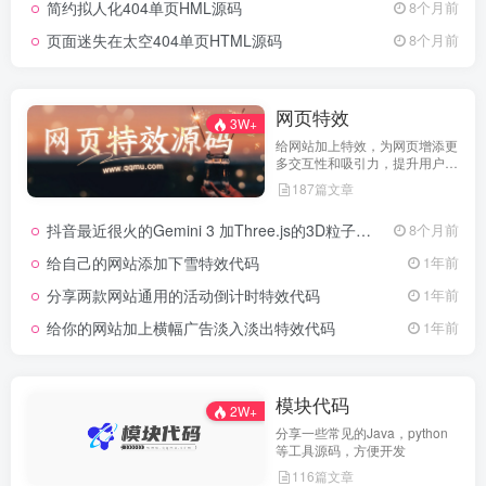
简约拟人化404单页HML源码
8个月前
页面迷失在太空404单页HTML源码
8个月前
网页特效
3W+
给网站加上特效，为网页增添更
多交互性和吸引力，提升用户体
验
187篇文章
抖音最近很火的Gemini 3 加Three.js的3D粒子交互代码 共十三款
8个月前
给自己的网站添加下雪特效代码
1年前
分享两款网站通用的活动倒计时特效代码
1年前
给你的网站加上横幅广告淡入淡出特效代码
1年前
模块代码
2W+
分享一些常见的Java，python
等工具源码，方便开发
116篇文章