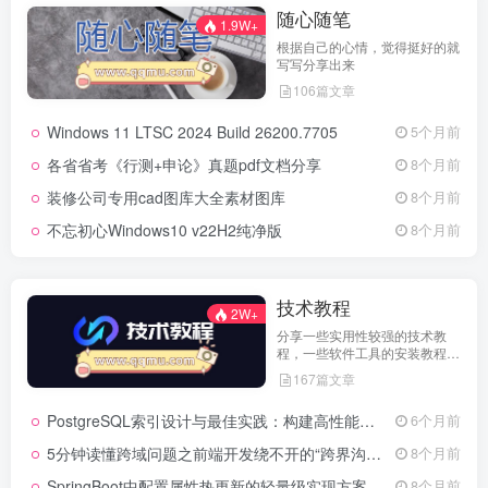
随心随笔
1.9W+
根据自己的心情，觉得挺好的就
写写分享出来
106篇文章
Windows 11 LTSC 2024 Build 26200.7705
5个月前
各省省考《行测+申论》真题pdf文档分享
8个月前
装修公司专用cad图库大全素材图库
8个月前
不忘初心Windows10 v22H2纯净版
8个月前
技术教程
2W+
分享一些实用性较强的技术教
程，一些软件工具的安装教程，
以及一些工具的实用方法，环境
167篇文章
配置等等
PostgreSQL索引设计与最佳实践：构建高性能数据库的基石
6个月前
5分钟读懂跨域问题之前端开发绕不开的“跨界沟通”难题
8个月前
SpringBoot中配置属性热更新的轻量级实现方案
8个月前