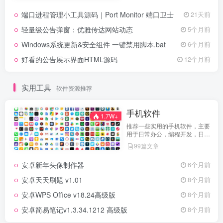
端口进程管理小工具源码｜Port Monitor 端口卫士
21天前
轻量级公告弹窗：优雅传达网站动态
5个月前
Windows系统更新&安全组件 一键禁用脚本.bat
6个月前
好看的公告展示界面HTML源码
12个月前
实用工具
软件资源推荐
手机软件
1.7W+
推荐一些实用的手机软件，主要
用于日常办公，编程开发，日常
维护，娱乐等等
99篇文章
安卓新年头像制作器
6个月前
安卓天天刷题 v1.01
8个月前
安卓WPS Office v18.24高级版
8个月前
安卓简易笔记v1.3.34.1212 高级版
8个月前