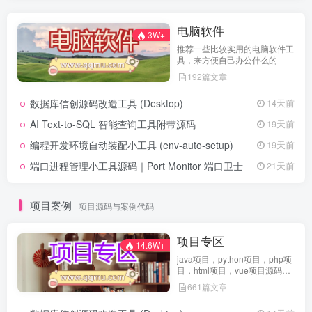
电脑软件
3W+
推荐一些比较实用的电脑软件工
具，来方便自己办公什么的
192篇文章
数据库信创源码改造工具 (Desktop)
14天前
AI Text-to-SQL 智能查询工具附带源码
19天前
编程开发环境自动装配小工具 (env-auto-setup)
19天前
端口进程管理小工具源码｜Port Monitor 端口卫士
21天前
项目案例
项目源码与案例代码
项目专区
14.6W+
java项目，python项目，php项
目，html项目，vue项目源码免
费查看
661篇文章