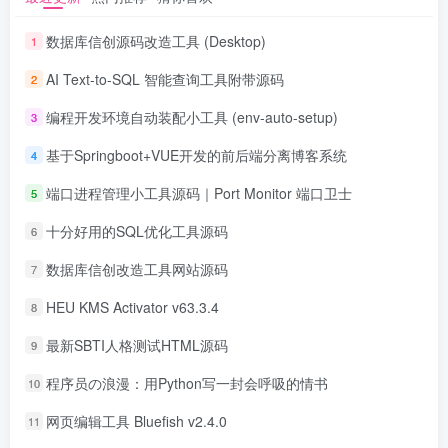
数据库信创源码改造工具 (Desktop)
1
AI Text-to-SQL 智能查询工具附带源码
2
编程开发环境自动装配小工具 (env-auto-setup)
3
基于Springboot+VUE开发的前后端分离博客系统
4
端口进程管理小工具源码｜Port Monitor 端口卫士
5
十分好用的SQL优化工具源码
6
数据库信创改造工具网站源码
7
HEU KMS Activator v63.3.4
8
最新SBTI人格测试HTML源码
9
程序员の浪漫：用Python写一封会呼吸的情书
10
网页编辑工具 Bluefish v2.4.0
11