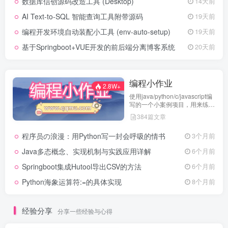
数据库信创源码改造工具 (Desktop)
14天前
AI Text-to-SQL 智能查询工具附带源码
19天前
编程开发环境自动装配小工具 (env-auto-setup)
19天前
基于Springboot+VUE开发的前后端分离博客系统
20天前
编程小作业
2.8W+
使用java/python/c/javascript编
写的一个小案例项目，用来练习
代码编程
384篇文章
程序员の浪漫：用Python写一封会呼吸的情书
3个月前
Java多态概念、实现机制与实践应用详解
6个月前
Springboot集成Hutool导出CSV的方法
6个月前
Python海象运算符:=的具体实现
8个月前
经验分享
分享一些经验与心得